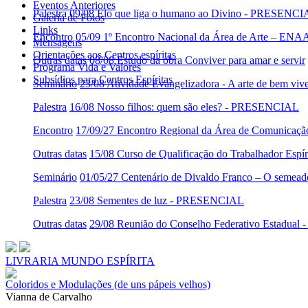
Eventos Anteriores
Palestra
09/08 Elo que liga o humano ao Divino - PRESENC
Galeria de Fotos
Links
Encontro
05/09 1º Encontro Nacional da Área de Arte – ENA
Mensagens
Orientações aos Centros espíritas
Outras datas
08/08 Estudo da obra Conviver para amar e servir
Programa Vida e Valores
Subsídios para Centros Espíritas
Seminário
23/08 Atividade Evangelizadora - A arte de bem viv
Palestra
16/08 Nosso filhos: quem são eles? - PRESENCIAL
Encontro
17/09/27 Encontro Regional da Área de Comunicaç
Outras datas
15/08 Curso de Qualificação do Trabalhador Es
Seminário
01/05/27 Centenário de Divaldo Franco – O semeado
Palestra
23/08 Sementes de luz - PRESENCIAL
Outras datas
29/08 Reunião do Conselho Federativo Estadua
LIVRARIA MUNDO ESPÍRITA
Coloridos e Modulações (de uns pápeis velhos)
Vianna de Carvalho