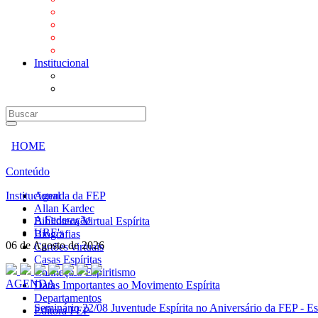
Mensagens
Orientações aos Centros espíritas
Programa Vida e Valores
Subsídios para Centros Espíritas
Institucional
A Federação
URE's
HOME
Conteúdo
Institucional
Agenda da FEP
Allan Kardec
A Federação
Biblioteca Virtual Espírita
URE's
Biografias
06 de Agosto de 2026
Cartões virtuais
Casas Espíritas
Conheça o Espiritismo
AGENDA
Datas Importantes ao Movimento Espírita
Departamentos
Seminário
22/08 Juventude Espírita no Aniversário da FEP - Es
Editora FEP