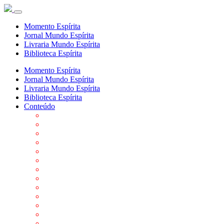
Momento Espírita
Jornal Mundo Espírita
Livraria Mundo Espírita
Biblioteca Espírita
Momento Espírita
Jornal Mundo Espírita
Livraria Mundo Espírita
Biblioteca Espírita
Conteúdo
Agenda da FEP
Allan Kardec
Biblioteca Virtual Espírita
Biografias
Cartões virtuais
Casas Espíritas
Conheça o Espiritismo
Datas Importantes ao Movimento Espírita
Departamentos
Editora FEP
Eventos Anteriores
Galeria de Fotos
Links