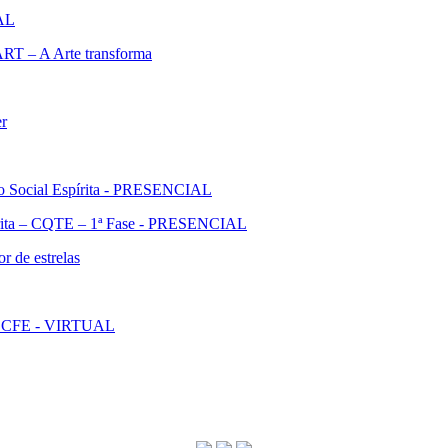
IAL
ART – A Arte transforma
er
ão Social Espírita - PRESENCIAL
pírita – CQTE – 1ª Fase - PRESENCIAL
r de estrelas
l - CFE - VIRTUAL