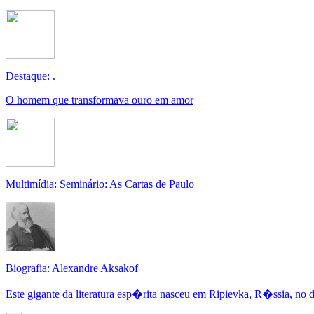
Destaque: .
O homem que transformava ouro em amor
Multimídia: Seminário: As Cartas de Paulo
Biografia: Alexandre Aksakof
Este gigante da literatura esp�rita nasceu em Ripievka, R�ssia, no di