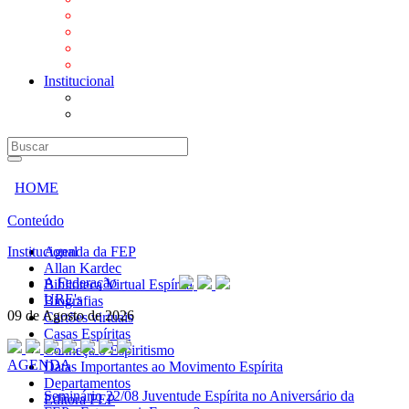
Mensagens
Orientações aos Centros espíritas
Programa Vida e Valores
Subsídios para Centros Espíritas
Institucional
A Federação
URE's
HOME
Conteúdo
Institucional
Agenda da FEP
Allan Kardec
A Federação
Biblioteca Virtual Espírita
URE's
Biografias
09 de Agosto de 2026
Cartões virtuais
Casas Espíritas
Conheça o Espiritismo
AGENDA
Datas Importantes ao Movimento Espírita
Departamentos
Seminário
22/08 Juventude Espírita no Aniversário da
Editora FEP