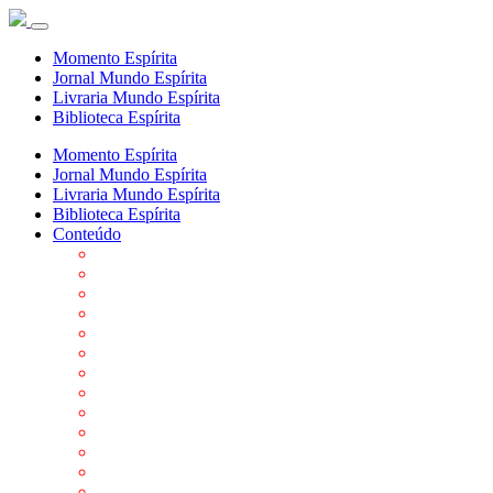
Momento Espírita
Jornal Mundo Espírita
Livraria Mundo Espírita
Biblioteca Espírita
Momento Espírita
Jornal Mundo Espírita
Livraria Mundo Espírita
Biblioteca Espírita
Conteúdo
Agenda da FEP
Allan Kardec
Biblioteca Virtual Espírita
Biografias
Cartões virtuais
Casas Espíritas
Conheça o Espiritismo
Datas Importantes ao Movimento Espírita
Departamentos
Editora FEP
Eventos Anteriores
Galeria de Fotos
Links