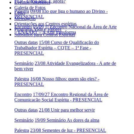
FEP - Estou aqui. E agora?
Eventos Anteriores
Galeria de Fotos
Palestra
09/08 Elo que liga o humano ao Divino -
Links
PRESENCIAL
Mensagens
Orientações aos Centros espíritas
Encontro
05/09 1º Encontro Nacional da Área de Arte
Programa Vida e Valores
– ENAART – A Arte transforma
Subsídios para Centros Espíritas
Outras datas
15/08 Curso de Qualificação do
Trabalhador Espírita – CQTE – 1ª Fase -
PRESENCIAL
Seminário
23/08 Atividade Evangelizadora - A arte de
bem viver
Palestra
16/08 Nosso filhos: quem são eles? -
PRESENCIAL
Encontro
17/09/27 Encontro Regional da Área de
Comunicação Social Espírita - PRESENCIAL
Outras datas
21/08 Unir para melhor servir
Seminário
19/09 Seminário As dores da alma
Palestra
23/08 Sementes de luz - PRESENCIAL