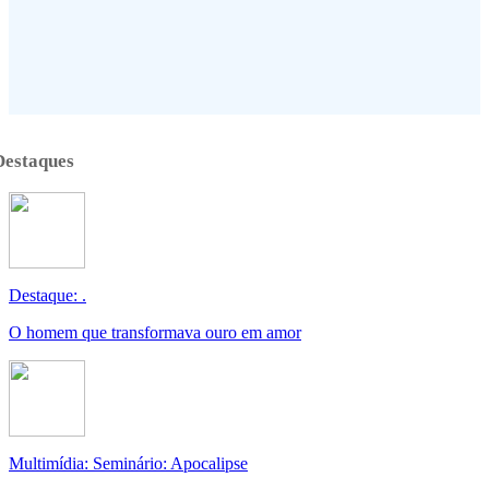
Destaques
Destaque: .
O homem que transformava ouro em amor
Multimídia: Seminário: Apocalipse