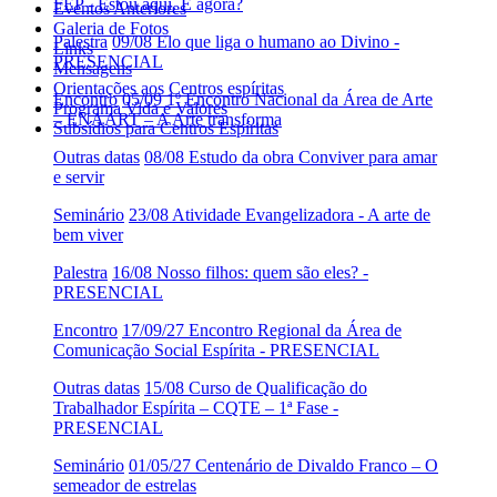
FEP - Estou aqui. E agora?
Eventos Anteriores
Galeria de Fotos
Palestra
09/08 Elo que liga o humano ao Divino -
Links
PRESENCIAL
Mensagens
Orientações aos Centros espíritas
Encontro
05/09 1º Encontro Nacional da Área de Arte
Programa Vida e Valores
– ENAART – A Arte transforma
Subsídios para Centros Espíritas
Outras datas
08/08 Estudo da obra Conviver para amar
e servir
Seminário
23/08 Atividade Evangelizadora - A arte de
bem viver
Palestra
16/08 Nosso filhos: quem são eles? -
PRESENCIAL
Encontro
17/09/27 Encontro Regional da Área de
Comunicação Social Espírita - PRESENCIAL
Outras datas
15/08 Curso de Qualificação do
Trabalhador Espírita – CQTE – 1ª Fase -
PRESENCIAL
Seminário
01/05/27 Centenário de Divaldo Franco – O
semeador de estrelas