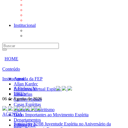
Mensagens
Orientações aos Centros espíritas
Programa Vida e Valores
Subsídios para Centros Espíritas
Institucional
A Federação
URE's
HOME
Conteúdo
Institucional
Agenda da FEP
Allan Kardec
A Federação
Biblioteca Virtual Espírita
URE's
Biografias
06 de Agosto de 2026
Cartões virtuais
Casas Espíritas
Conheça o Espiritismo
AGENDA
Datas Importantes ao Movimento Espírita
Departamentos
Seminário
22/08 Juventude Espírita no Aniversário da
Editora FEP