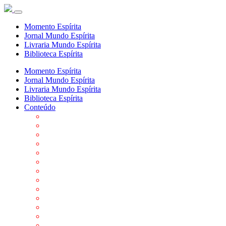
Momento Espírita
Jornal Mundo Espírita
Livraria Mundo Espírita
Biblioteca Espírita
Momento Espírita
Jornal Mundo Espírita
Livraria Mundo Espírita
Biblioteca Espírita
Conteúdo
Agenda da FEP
Allan Kardec
Biblioteca Virtual Espírita
Biografias
Cartões virtuais
Casas Espíritas
Conheça o Espiritismo
Datas Importantes ao Movimento Espírita
Departamentos
Editora FEP
Eventos Anteriores
Galeria de Fotos
Links