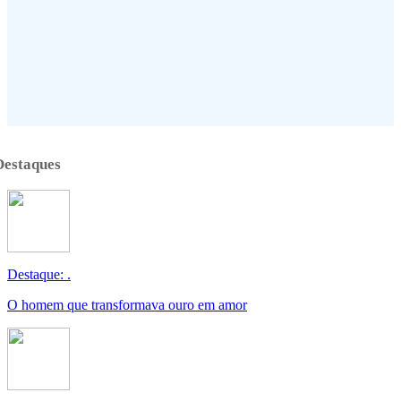
Destaques
Destaque: .
O homem que transformava ouro em amor