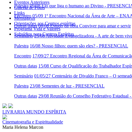
Eventos Anteriores
Palestra
09/08 Elo que liga o humano ao Divino - PRESENC
Galeria de Fotos
Links
Encontro
05/09 1º Encontro Nacional da Área de Arte – ENA
Mensagens
Orientações aos Centros espíritas
Outras datas
08/08 Estudo da obra Conviver para amar e servir
Programa Vida e Valores
Subsídios para Centros Espíritas
Seminário
23/08 Atividade Evangelizadora - A arte de bem viv
Palestra
16/08 Nosso filhos: quem são eles? - PRESENCIAL
Encontro
17/09/27 Encontro Regional da Área de Comunicaç
Outras datas
15/08 Curso de Qualificação do Trabalhador Es
Seminário
01/05/27 Centenário de Divaldo Franco – O semeado
Palestra
23/08 Sementes de luz - PRESENCIAL
Outras datas
29/08 Reunião do Conselho Federativo Estadua
LIVRARIA MUNDO ESPÍRITA
Cinematografia e Espiritualidade
Maria Helena Marcon