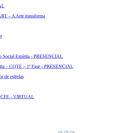
IAL
ART – A Arte transforma
er
ão Social Espírita - PRESENCIAL
pírita – CQTE – 1ª Fase - PRESENCIAL
r de estrelas
l - CFE - VIRTUAL