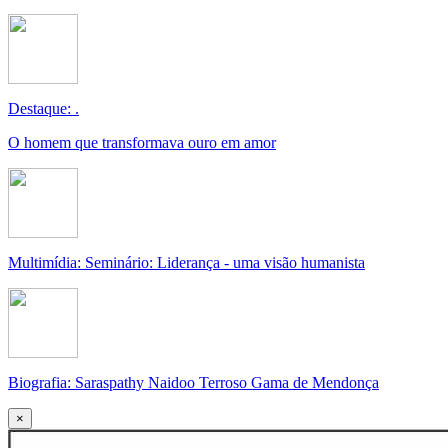
Destaque: .
O homem que transformava ouro em amor
Multimídia: Seminário: Liderança - uma visão humanista
Biografia: Saraspathy Naidoo Terroso Gama de Mendonça
×