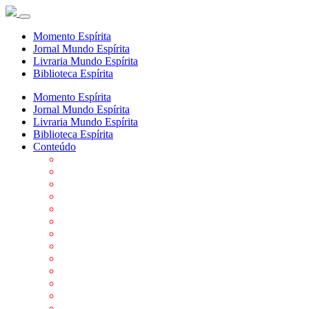
Momento Espírita
Jornal Mundo Espírita
Livraria Mundo Espírita
Biblioteca Espírita
Momento Espírita
Jornal Mundo Espírita
Livraria Mundo Espírita
Biblioteca Espírita
Conteúdo
Agenda da FEP
Allan Kardec
Biblioteca Virtual Espírita
Biografias
Cartões virtuais
Casas Espíritas
Conheça o Espiritismo
Datas Importantes ao Movimento Espírita
Departamentos
Editora FEP
Eventos Anteriores
Galeria de Fotos
Links