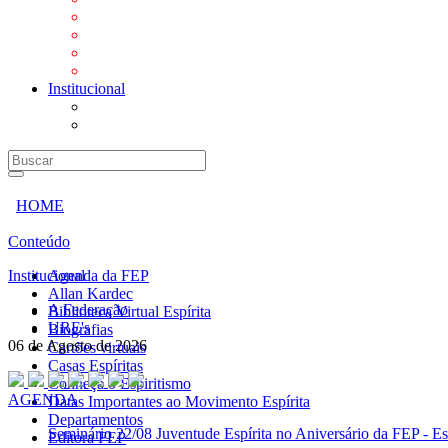
Mensagens
Orientações aos Centros espíritas
Programa Vida e Valores
Subsídios para Centros Espíritas
Institucional
A Federação
URE's
HOME
Conteúdo
Institucional
Agenda da FEP
Allan Kardec
A Federação
Biblioteca Virtual Espírita
URE's
Biografias
06 de Agosto de 2026
Cartões virtuais
Casas Espíritas
Conheça o Espiritismo
AGENDA
Datas Importantes ao Movimento Espírita
Departamentos
Seminário
22/08 Juventude Espírita no Aniversário da FEP - Es
Editora FEP