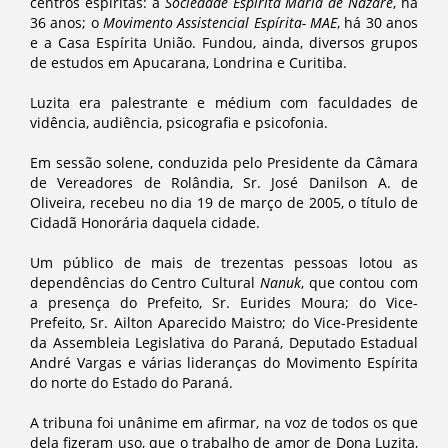
centros espíritas: a
Sociedade Espírita Maria de Nazaré
, há
36 anos; o
Movimento Assistencial Espírita- MAE
, há 30 anos
e a Casa Espírita União. Fundou, ainda, diversos grupos
de estudos em Apucarana, Londrina e Curitiba.
Luzita era palestrante e médium com faculdades de
vidência, audiência, psicografia e psicofonia.
Em sessão solene, conduzida pelo Presidente da Câmara
de Vereadores de Rolândia, Sr. José Danilson A. de
Oliveira, recebeu no dia 19 de março de 2005, o título de
Cidadã Honorária daquela cidade.
Um público de mais de trezentas pessoas lotou as
dependências do Centro Cultural
Nanuk
, que contou com
a presença do Prefeito, Sr. Eurides Moura; do Vice-
Prefeito, Sr. Ailton Aparecido Maistro; do Vice-Presidente
da Assembleia Legislativa do Paraná, Deputado Estadual
André Vargas e várias lideranças do Movimento Espírita
do norte do Estado do Paraná.
A tribuna foi unânime em afirmar, na voz de todos os que
dela fizeram uso, que o trabalho de amor de Dona Luzita,