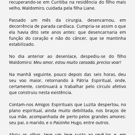
recuperando-se em Curitiba na residência do filho mais
velho, Waldomiro, cuidada pela filha Liane.
Passado um mês da cirurgia, desencarnou, em
decorrência de parada cardíaca. Cumpria-se assim o que
ela havia dito sete anos antes: que desencarnaria em
função do coração e não do câncer, que se mantinha
estabilizado.
No dia anterior ao desenlace, despediu-se do filho
Waldomiro:
Meu amor, estou muito cansada, preciso voar!
Na manhã seguinte, pouco depois das seis horas, deu
seu voo maior, retornando à Pátria Espiritual, onde,
certamente, continuará a trabalhar pelo círculo afetivo
que construiu nesta existência.
Contam-nos Amigos Espirituais que Luzita despertou, no
plano espiritual, ainda muito debilitada, nos braços de
sua mãe, acompanhada de perto pelos grandes amores:
seu pai, o marido, e o
Paizinho
Hugo, entre outros.
Abriu os olhos, teve um leve susto ao revê-los e, em