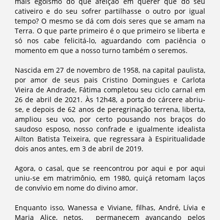
mais egoísmo do que afeição em querer que do seu
cativeiro e do seu sofrer partilhasse o outro por igual
tempo? O mesmo se dá com dois seres que se amam na
Terra. O que parte primeiro é o que primeiro se liberta e
só nos cabe felicitá-lo, aguardando com paciência o
momento em que a nosso turno também o seremos.
Nascida em 27 de novembro de 1958, na capital paulista,
por amor de seus pais Cristino Domingues e Carlota
Vieira de Andrade, Fátima completou seu ciclo carnal em
26 de abril de 2021. Às 12h48, a porta do cárcere abriu-
se, e depois de 62 anos de peregrinação terrena, liberta,
ampliou seu voo, por certo pousando nos braços do
saudoso esposo, nosso confrade e igualmente idealista
Ailton Batista Teixeira, que regressara à Espiritualidade
dois anos antes, em 3 de abril de 2019.
Agora, o casal, que se reencontrou por aqui e por aqui
uniu-se em matrimônio, em 1980, quiçá retomam laços
de convívio em nome do divino amor.
Enquanto isso, Wanessa e Viviane, filhas, André, Lívia e
Maria Alice, netos, permanecem avançando pelos