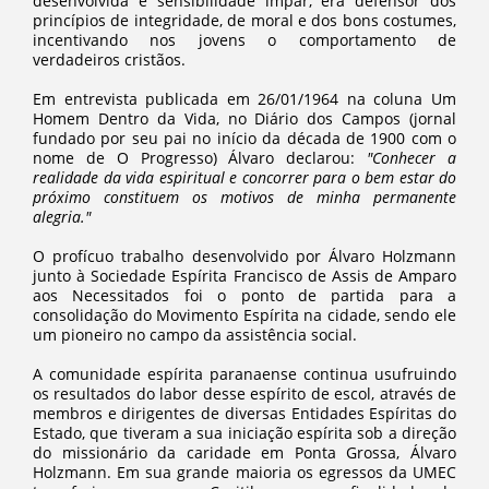
desenvolvida e sensibilidade ímpar, era defensor dos
princípios de integridade, de moral e dos bons costumes,
incentivando nos jovens o comportamento de
verdadeiros cristãos.
Em entrevista publicada em 26/01/1964 na coluna Um
Homem Dentro da Vida, no Diário dos Campos (jornal
fundado por seu pai no início da década de 1900 com o
nome de O Progresso) Álvaro declarou:
"Conhecer a
realidade da vida espiritual e concorrer para o bem estar do
próximo constituem os motivos de minha permanente
alegria."
O profícuo trabalho desenvolvido por Álvaro Holzmann
junto à Sociedade Espírita Francisco de Assis de Amparo
aos Necessitados foi o ponto de partida para a
consolidação do Movimento Espírita na cidade, sendo ele
um pioneiro no campo da assistência social.
A comunidade espírita paranaense continua usufruindo
os resultados do labor desse espírito de escol, através de
membros e dirigentes de diversas Entidades Espíritas do
Estado, que tiveram a sua iniciação espírita sob a direção
do missionário da caridade em Ponta Grossa, Álvaro
Holzmann. Em sua grande maioria os egressos da UMEC