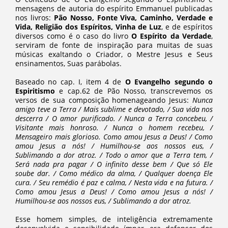
mensagens de autoria do espírito Emmanuel publicadas
nos livros:
Pão Nosso, Fonte Viva, Caminho, Verdade e
Vida, Religião dos Espíritos, Vinha de Luz
, e de espíritos
diversos como é o caso do livro
O Espírito da Verdade
,
serviram de fonte de inspiração para muitas de suas
músicas exaltando o Criador, o Mestre Jesus e Seus
ensinamentos, Suas parábolas.
Baseado no cap. I, item 4 de
O Evangelho segundo o
Espiritismo
e cap.62 de Pão Nosso, transcrevemos os
versos de sua composição homenageando Jesus:
Nunca
amigo teve a Terra / Mais sublime e devotado, / Sua vida nos
descerra / O amor purificado. / Nunca a Terra concebeu, /
Visitante mais honroso. / Nunca o homem recebeu, /
Mensageiro mais glorioso. Como amou Jesus a Deus! / Como
amou Jesus a nós! / Humilhou-se aos nossos eus, /
Sublimando a dor atroz. / Todo o amor que a Terra tem, /
Será nada pra pagar / O infinito desse bem / Que só Ele
soube dar. / Como médico da alma, / Qualquer doença Ele
cura. / Seu remédio é paz e calma, / Nesta vida e na futura. /
Como amou Jesus a Deus! / Como amou Jesus a nós! /
Humilhou-se aos nossos eus, / Sublimando a dor atroz.
Esse homem simples, de inteligência extremamente