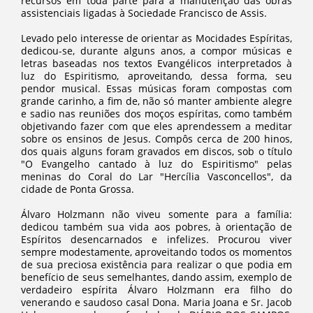
recursos em toda parte para a manutenção das obras
assistenciais ligadas à Sociedade Francisco de Assis.
Levado pelo interesse de orientar as Mocidades Espíritas,
dedicou-se, durante alguns anos, a compor músicas e
letras baseadas nos textos Evangélicos interpretados à
luz do Espiritismo, aproveitando, dessa forma, seu
pendor musical. Essas músicas foram compostas com
grande carinho, a fim de, não só manter ambiente alegre
e sadio nas reuniões dos moços espíritas, como também
objetivando fazer com que eles aprendessem a meditar
sobre os ensinos de Jesus. Compôs cerca de 200 hinos,
dos quais alguns foram gravados em discos, sob o título
"O Evangelho cantado à luz do Espiritismo" pelas
meninas do Coral do Lar "Hercília Vasconcellos", da
cidade de Ponta Grossa.
Álvaro Holzmann não viveu somente para a família:
dedicou também sua vida aos pobres, à orientação de
Espíritos desencarnados e infelizes. Procurou viver
sempre modestamente, aproveitando todos os momentos
de sua preciosa existência para realizar o que podia em
benefício de seus semelhantes, dando assim, exemplo de
verdadeiro espírita Álvaro Holzmann era filho do
venerando e saudoso casal Dona. Maria Joana e Sr. Jacob