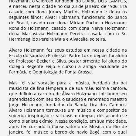
Holzmann, o valoroso fundador do DIÁRIO DOS CAMPOS,
e nasceu nesta cidade no dia 23 de janeiro de 1906. Era
casado com dona Juracy Martins Holzmann e deixa os
seguintes filhos: Alvaci Holzmann, funcionário do Banco
do Brasil, casado com dona Míriam Pacheco Holzmann;
Ronaldo Holzmann, casado com dona Neiva Holzmann;
dona Mariasilvia Holzmann Pereira, casada com o Sr.
Hermenegildo Pereira Maia e Alvacelia, solteira.
Álvaro Holzmann fez seus estudos em nossa cidade na
Escola do saudoso Professor Padre Lux e depois foi aluno
do Professor Becker e Silva, posteriormente foi aluno do
Colégio Regente Feijó e cursou a antiga Faculdade de
Farmácia e Odontologia de Ponta Grossa.
Mas foi sua vocação para a música, herdada do pai
musicista de fina têmpera e de sua mãe, exímia cantora,
que definiu a carreira de Álvaro Holzmann. Iniciando seu
aprendizado com seu tio, o saudoso e renomado maestro
Jorge Holzmann, fundador da Banda Lira dos Campos;
Álvaro Holzmann tornou-se um músico e compositor de
soberba inspiração e virtuosismo ímpar, destacando-se
como pianista exímio. Nessa condição, em sua mocidade,
após ter cursado o Conservatório de Música do Rio de
janeiro, foi músico a bordo do navio Bagé, com o qual