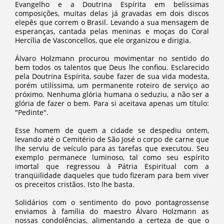
Evangelho e a Doutrina Espírita em belíssimas
composições, muitas delas já gravadas em dois discos
elepês que correm o Brasil. Levando a sua mensagem de
esperanças, cantada pelas meninas e moças do Coral
Hercília de Vasconcellos, que ele organizou e dirigia.
Álvaro Holzmann procurou movimentar no sentido do
bem todos os talentos que Deus lhe confiou. Esclarecido
pela Doutrina Espírita, soube fazer de sua vida modesta,
porém utilíssima, um permanente roteiro de serviço ao
próximo. Nenhuma glória humana o seduziu, a não ser a
glória de fazer o bem. Para si aceitava apenas um título:
"Pedinte".
Esse homem de quem a cidade se despediu ontem,
levando até o Cemitério de São José o corpo de carne que
lhe serviu de veículo para as tarefas que executou. Seu
exemplo permanece luminoso, tal como seu espírito
imortal que regressou à Pátria Espiritual com a
tranqüilidade daqueles que tudo fizeram para bem viver
os preceitos cristãos. Isto lhe basta.
Solidários com o sentimento do povo pontagrossense
enviamos à família do maestro Álvaro Holzmann as
nossas condolências, alimentando a certeza de que o