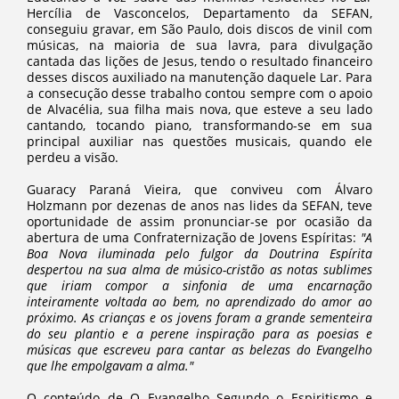
Hercília de Vasconcelos, Departamento da SEFAN,
conseguiu gravar, em São Paulo, dois discos de vinil com
músicas, na maioria de sua lavra, para divulgação
cantada das lições de Jesus, tendo o resultado financeiro
desses discos auxiliado na manutenção daquele Lar. Para
a consecução desse trabalho contou sempre com o apoio
de Alvacélia, sua filha mais nova, que esteve a seu lado
cantando, tocando piano, transformando-se em sua
principal auxiliar nas questões musicais, quando ele
perdeu a visão.
Guaracy Paraná Vieira, que conviveu com Álvaro
Holzmann por dezenas de anos nas lides da SEFAN, teve
oportunidade de assim pronunciar-se por ocasião da
abertura de uma Confraternização de Jovens Espíritas:
"A
Boa Nova iluminada pelo fulgor da Doutrina Espírita
despertou na sua alma de músico-cristão as notas sublimes
que iriam compor a sinfonia de uma encarnação
inteiramente voltada ao bem, no aprendizado do amor ao
próximo. As crianças e os jovens foram a grande sementeira
do seu plantio e a perene inspiração para as poesias e
músicas que escreveu para cantar as belezas do Evangelho
que lhe empolgavam a alma."
O conteúdo de O Evangelho Segundo o Espiritismo e