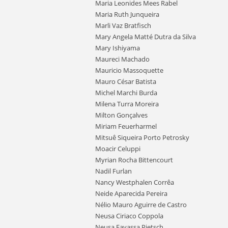
Maria Leonides Mees Rabel
Maria Ruth Junqueira
Marli Vaz Bratfisch
Mary Angela Matté Dutra da Silva
Mary Ishiyama
Maureci Machado
Mauricio Massoquette
Mauro César Batista
Michel Marchi Burda
Milena Turra Moreira
Milton Gonçalves
Miriam Feuerharmel
Mitsuê Siqueira Porto Petrosky
Moacir Celuppi
Myrian Rocha Bittencourt
Nadil Furlan
Nancy Westphalen Corrêa
Neide Aparecida Pereira
Nélio Mauro Aguirre de Castro
Neusa Ciriaco Coppola
Neusa Favassa Pietsch