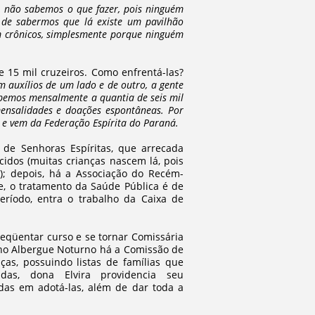
i, não sabemos o que fazer, pois ninguém
r de sabermos que lá existe um pavilhão
am crônicos, simplesmente porque ninguém
15 mil cruzeiros. Como enfrentá-las?
 auxílios de um lado e de outro, a gente
cebemos mensalmente a quantia de seis mil
mensalidades e doações espontâneas. Por
, e vem da Federação Espírita do Paraná.
 de Senhoras Espíritas, que arrecada
idos (muitas crianças nascem lá, pois
); depois, há a Associação do Recém-
e, o tratamento da Saúde Pública é de
ríodo, entra o trabalho da Caixa de
eqüentar curso e se tornar Comissária
no Albergue Noturno há a Comissão de
as, possuindo listas de famílias que
das, dona Elvira providencia seu
das em adotá-las, além de dar toda a