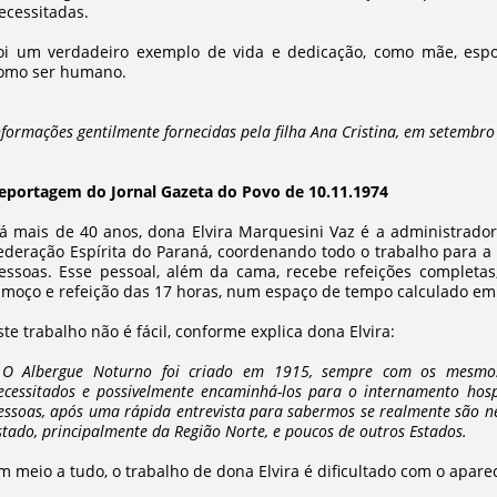
ecessitadas.
oi um verdadeiro exemplo de vida e dedicação, como mãe, espos
omo ser humano.
nformações gentilmente fornecidas pela filha Ana Cristina, em setembro
eportagem do Jornal Gazeta do Povo de 10.11.1974
á mais de 40 anos, dona Elvira Marquesini Vaz é a administrado
ederação Espírita do Paraná, coordenando todo o trabalho para a 
essoas. Esse pessoal, além da cama, recebe refeições completa
lmoço e refeição das 17 horas, num espaço de tempo calculado em 
ste trabalho não é fácil, conforme explica dona Elvira:
 O Albergue Noturno foi criado em 1915, sempre com os mesmos o
ecessitados e possivelmente encaminhá-los para o internamento hos
essoas, após uma rápida entrevista para sabermos se realmente são ne
stado, principalmente da Região Norte, e poucos de outros Estados.
m meio a tudo, o trabalho de dona Elvira é dificultado com o apar