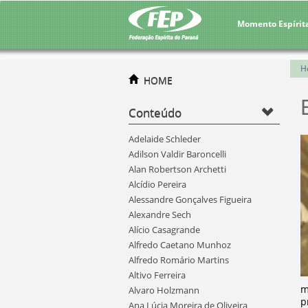
Momento Espírit
H
HOME
Conteúdo
Adelaide Schleder
Adilson Valdir Baroncelli
Alan Robertson Archetti
Alcídio Pereira
Alessandre Gonçalves Figueira
Alexandre Sech
Alício Casagrande
Alfredo Caetano Munhoz
Alfredo Romário Martins
Altivo Ferreira
m
Alvaro Holzmann
p
Ana Lúcia Moreira de Oliveira