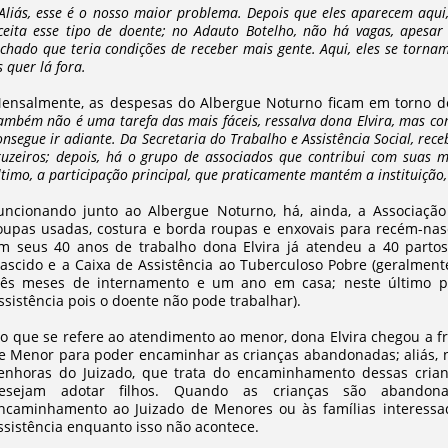
 Aliás, esse é o nosso maior problema. Depois que eles aparecem aqu
ceita esse tipo de doente; no Adauto Botelho, não há vagas, apesa
echado que teria condições de receber mais gente. Aqui, eles se torn
s quer lá fora.
ensalmente, as despesas do Albergue Noturno ficam em torno de 
ambém não é uma tarefa das mais fáceis, ressalva dona Elvira, mas com
onsegue ir adiante. Da Secretaria do Trabalho e Assistência Social, re
ruzeiros; depois, há o grupo de associados que contribui com suas 
ltimo, a participação principal, que praticamente mantém a instituição
uncionando junto ao Albergue Noturno, há, ainda, a Associação
oupas usadas, costura e borda roupas e enxovais para recém-nasc
m seus 40 anos de trabalho dona Elvira já atendeu a 40 partos
ascido e a Caixa de Assistência ao Tuberculoso Pobre (geralment
rês meses de internamento e um ano em casa; neste último pe
ssistência pois o doente não pode trabalhar).
o que se refere ao atendimento ao menor, dona Elvira chegou a fr
e Menor para poder encaminhar as crianças abandonadas; aliás, 
enhoras do Juizado, que trata do encaminhamento dessas crianç
esejam adotar filhos. Quando as crianças são abandona
ncaminhamento ao Juizado de Menores ou às famílias interessa
ssistência enquanto isso não acontece.