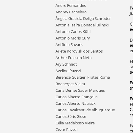
André Fernandes
P
Andrey Cechelero
J
Ângela Graciela Deliga Schröder
C
Antonia Isaíra Donadel Bilinski
e
Antonio Carlos Kühl
Antônio Moris Cury
D
Antônio Savaris
e
e
Arlete Korovisk dos Santos
Arthur Frasson Neto
E
Ary Schmidt
s
Avelino Pavezi
a
Berenice Gualtieri Prates Roma
E
Boanerges Vieira
t
Carla Denise Sauer Marques
Carlos Alberto Françolin
E
Carlos Alberto Nauiack
F
C
Carlos Cavalcanti de Albuquerque
c
Carlos Séris Giese
Célia Madalosso Vieira
F
Cezar Pavezi
e