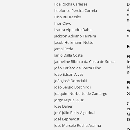
Ilda Rocha Carlesse
D
d
Ildefonso Pereira Correia
n
Ilírio Rui Kessler
n
Inor Olivo
Izaura Alpendre Daher
V
n
Jackson Adriano Ferreira
Jacob Holzmann Netto
R
Jamal Reda
Jânio Dalla Costa
E
Jaqueline Ribeiro da Costa de Souza
i
N
João Cyríaco de Souza Filho
n
João Edson Alves
João José Dorociaki
E
João Sérgio Boschiroli
h
S
Joaquim Norberto de Camargo
Jorge Miguel Ajuz
C
José Daher
e
José Júlio Reilly Algodoal
M
José Leprevost
s
José Marcelo Rocha Aranha
O