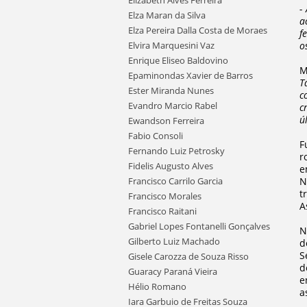
Elizabeth Alves Ferreira
-
Elza Maran da Silva
a
Elza Pereira Dalla Costa de Moraes
f
Elvira Marquesini Vaz
o
Enrique Eliseo Baldovino
M
Epaminondas Xavier de Barros
T
Ester Miranda Nunes
c
Evandro Marcio Rabel
c
ú
Ewandson Ferreira
Fabio Consoli
F
Fernando Luiz Petrosky
r
Fidelis Augusto Alves
e
Francisco Carrilo Garcia
N
t
Francisco Morales
A
Francisco Raitani
Gabriel Lopes Fontanelli Gonçalves
N
Gilberto Luiz Machado
d
S
Gisele Carozza de Souza Risso
d
Guaracy Paraná Vieira
e
Hélio Romano
a
Iara Garbuio de Freitas Souza