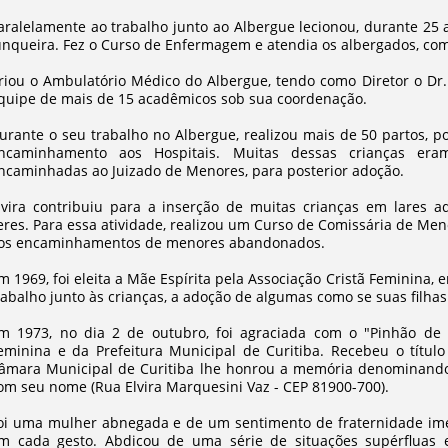
aralelamente ao trabalho junto ao Albergue lecionou, durante 25 a
unqueira. Fez o Curso de Enfermagem e atendia os albergados, co
riou o Ambulatório Médico do Albergue, tendo como Diretor o Dr
quipe de mais de 15 acadêmicos sob sua coordenação.
urante o seu trabalho no Albergue, realizou mais de 50 partos, p
ncaminhamento aos Hospitais. Muitas dessas crianças er
ncaminhadas ao Juizado de Menores, para posterior adoção.
lvira contribuiu para a inserção de muitas crianças em lares
eres. Para essa atividade, realizou um Curso de Comissária de Men
os encaminhamentos de menores abandonados.
m 1969, foi eleita a Mãe Espírita pela Associação Cristã Feminina
rabalho junto às crianças, a adoção de algumas como se suas filha
m 1973, no dia 2 de outubro, foi agraciada com o "Pinhão de 
eminina e da Prefeitura Municipal de Curitiba. Recebeu o títul
âmara Municipal de Curitiba lhe honrou a memória denominando 
om seu nome (Rua Elvira Marquesini Vaz - CEP 81900-700).
oi uma mulher abnegada e de um sentimento de fraternidade im
m cada gesto. Abdicou de uma série de situações supérfluas 