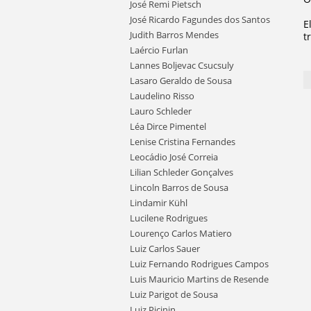
José Remi Pietsch
José Ricardo Fagundes dos Santos
E
Judith Barros Mendes
t
Laércio Furlan
Lannes Boljevac Csucsuly
Lasaro Geraldo de Sousa
Laudelino Risso
Lauro Schleder
Léa Dirce Pimentel
Lenise Cristina Fernandes
Leocádio José Correia
Lilian Schleder Gonçalves
Lincoln Barros de Sousa
Lindamir Kühl
Lucilene Rodrigues
Lourenço Carlos Matiero
Luiz Carlos Sauer
Luiz Fernando Rodrigues Campos
Luis Mauricio Martins de Resende
Luiz Parigot de Sousa
Luiz Picinin