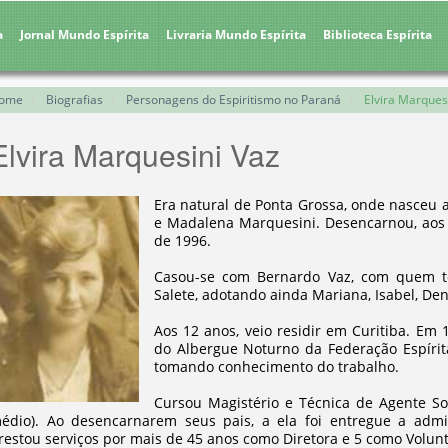
a
Jornal Mundo Espírita
Livraria Mundo Espírita
Biblioteca Espírita
ome
Biografias
Personagens do Espiritismo no Paraná
Elvira Marques
Elvira Marquesini Vaz
Era natural de Ponta Grossa, onde nasceu a
e Madalena Marquesini. Desencarnou, aos 
de 1996.
Casou-se com Bernardo Vaz, com quem tev
Salete, adotando ainda Mariana, Isabel, Den
Aos 12 anos, veio residir em Curitiba. Em
do Albergue Noturno da Federação Espírita
tomando conhecimento do trabalho.
Cursou Magistério e Técnica de Agente Soc
édio). Ao desencarnarem seus pais, a ela foi entregue a admi
restou serviços por mais de 45 anos como Diretora e 5 como Volunt