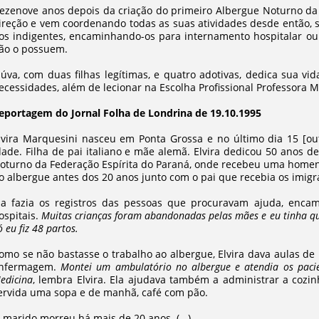
ezenove anos depois da criação do primeiro Albergue Noturno da 
ireção e vem coordenando todas as suas atividades desde então,
os indigentes, encaminhando-os para internamento hospitalar ou
ão o possuem.
iúva, com duas filhas legítimas, e quatro adotivas, dedica sua v
ecessidades, além de lecionar na Escolha Profissional Professora M
eportagem do Jornal Folha de Londrina de 19.10.1995
lvira Marquesini nasceu em Ponta Grossa e no último dia 15 [o
dade. Filha de pai italiano e mãe alemã. Elvira dedicou 50 anos 
oturno da Federação Espírita do Paraná, onde recebeu uma homen
o albergue antes dos 20 anos junto com o pai que recebia os imigr
la fazia os registros das pessoas que procuravam ajuda, enca
ospitais.
Muitas crianças foram abandonadas pelas mães e eu tinha qu
ó eu fiz 48 partos.
omo se não bastasse o trabalho ao albergue, Elvira dava aulas de 
nfermagem.
Montei um ambulatório no albergue e atendia os paci
edicina
, lembra Elvira. Ela ajudava também a administrar a cozin
ervida uma sopa e de manhã, café com pão.
 marido morreu há mais de 20 anos. (...)