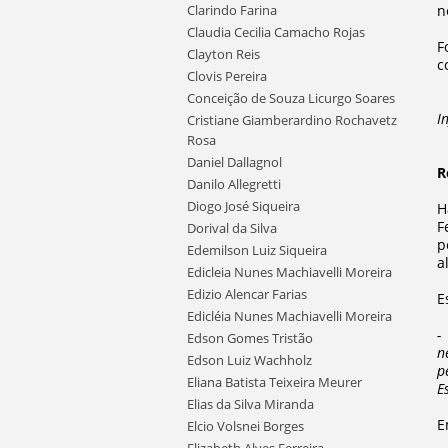
Clarindo Farina
n
Claudia Cecilia Camacho Rojas
F
Clayton Reis
c
Clovis Pereira
Conceição de Souza Licurgo Soares
I
Cristiane Giamberardino Rochavetz
Rosa
Daniel Dallagnol
R
Danilo Allegretti
Diogo José Siqueira
H
F
Dorival da Silva
p
Edemilson Luiz Siqueira
a
Edicleia Nunes Machiavelli Moreira
Edizio Alencar Farias
E
Edicléia Nunes Machiavelli Moreira
-
Edson Gomes Tristão
n
Edson Luiz Wachholz
p
Eliana Batista Teixeira Meurer
E
Elias da Silva Miranda
E
Elcio Volsnei Borges