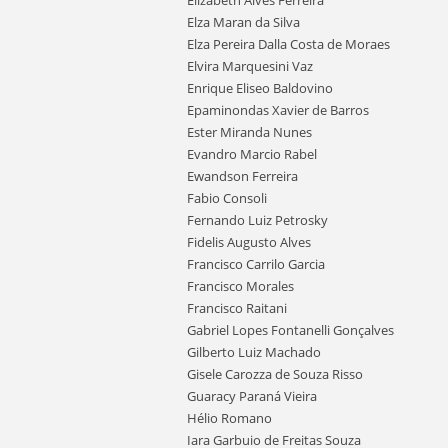
Elizabeth Alves Ferreira
Elza Maran da Silva
Elza Pereira Dalla Costa de Moraes
Elvira Marquesini Vaz
Enrique Eliseo Baldovino
Epaminondas Xavier de Barros
Ester Miranda Nunes
Evandro Marcio Rabel
Ewandson Ferreira
Fabio Consoli
Fernando Luiz Petrosky
Fidelis Augusto Alves
Francisco Carrilo Garcia
Francisco Morales
Francisco Raitani
Gabriel Lopes Fontanelli Gonçalves
Gilberto Luiz Machado
Gisele Carozza de Souza Risso
Guaracy Paraná Vieira
Hélio Romano
Iara Garbuio de Freitas Souza