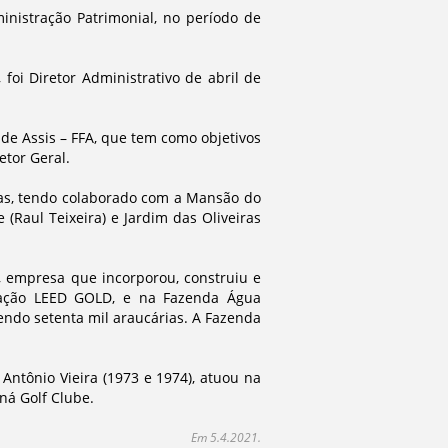
inistração Patrimonial, no período de
oi Diretor Administrativo de abril de
 de Assis – FFA, que tem como objetivos
tor Geral.
ritas, tendo colaborado com a Mansão do
 (Raul Teixeira) e Jardim das Oliveiras
, empresa que incorporou, construiu e
icação LEED GOLD, e na Fazenda Água
endo setenta mil araucárias. A Fazenda
Antônio Vieira (1973 e 1974), atuou na
ná Golf Clube.
Em 5.4.2021.