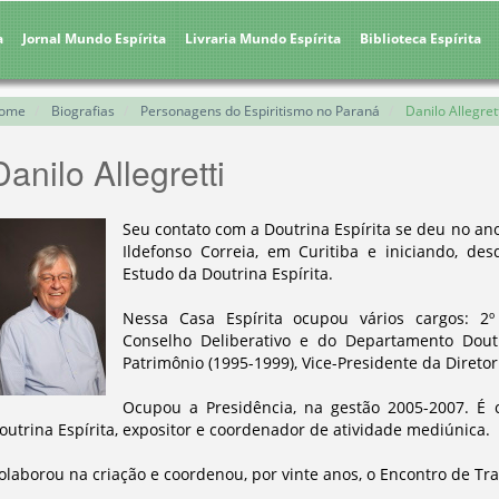
a
Jornal Mundo Espírita
Livraria Mundo Espírita
Biblioteca Espírita
ome
Biografias
Personagens do Espiritismo no Paraná
Danilo Allegret
Danilo Allegretti
Seu contato com a Doutrina Espírita se deu no ano
Ildefonso Correia, em Curitiba e iniciando, de
Estudo da Doutrina Espírita.
Nessa Casa Espírita ocupou vários cargos: 2º
Conselho Deliberativo e do Departamento Doutri
Patrimônio (1995-1999), Vice-Presidente da Diretor
Ocupou a Presidência, na gestão 2005-2007. É
outrina Espírita, expositor e coordenador de atividade mediúnica.
olaborou na criação e coordenou, por vinte anos, o Encontro de Tr