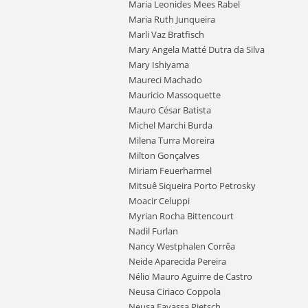
Maria Leonides Mees Rabel
Maria Ruth Junqueira
Marli Vaz Bratfisch
Mary Angela Matté Dutra da Silva
Mary Ishiyama
Maureci Machado
Mauricio Massoquette
Mauro César Batista
Michel Marchi Burda
Milena Turra Moreira
Milton Gonçalves
Miriam Feuerharmel
Mitsuê Siqueira Porto Petrosky
Moacir Celuppi
Myrian Rocha Bittencourt
Nadil Furlan
Nancy Westphalen Corrêa
Neide Aparecida Pereira
Nélio Mauro Aguirre de Castro
Neusa Ciriaco Coppola
Neusa Favassa Pietsch