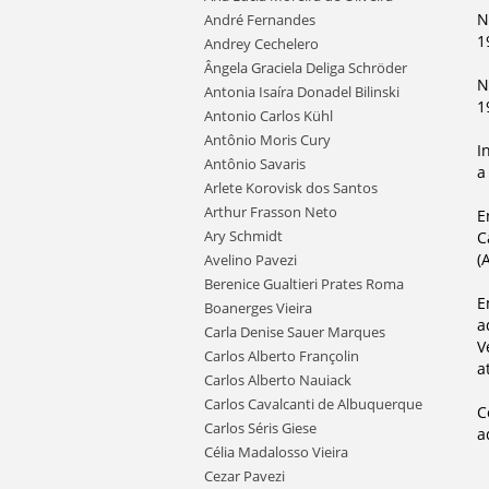
N
André Fernandes
1
Andrey Cechelero
Ângela Graciela Deliga Schröder
N
Antonia Isaíra Donadel Bilinski
1
Antonio Carlos Kühl
Antônio Moris Cury
I
Antônio Savaris
a
Arlete Korovisk dos Santos
Arthur Frasson Neto
E
Ary Schmidt
C
(
Avelino Pavezi
Berenice Gualtieri Prates Roma
E
Boanerges Vieira
a
Carla Denise Sauer Marques
V
Carlos Alberto Françolin
a
Carlos Alberto Nauiack
Carlos Cavalcanti de Albuquerque
C
Carlos Séris Giese
a
Célia Madalosso Vieira
Cezar Pavezi