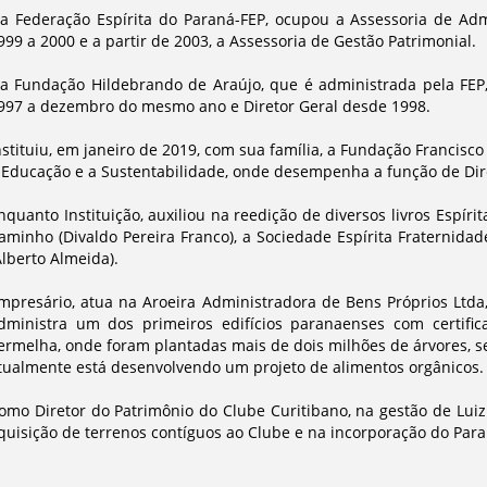
a Federação Espírita do Paraná-FEP, ocupou a Assessoria de Adm
999 a 2000 e a partir de 2003, a Assessoria de Gestão Patrimonial.
a Fundação Hildebrando de Araújo, que é administrada pela FEP, f
997 a dezembro do mesmo ano e Diretor Geral desde 1998.
nstituiu, em janeiro de 2019, com sua família, a Fundação Francisco
 Educação e a Sustentabilidade, onde desempenha a função de Dire
nquanto Instituição, auxiliou na reedição de diversos livros Espí
aminho (Divaldo Pereira Franco), a Sociedade Espírita Fraternidade
Alberto Almeida).
mpresário, atua na Aroeira Administradora de Bens Próprios Ltda
dministra um dos primeiros edifícios paranaenses com certif
ermelha, onde foram plantadas mais de dois milhões de árvores, s
tualmente está desenvolvendo um projeto de alimentos orgânicos.
omo Diretor do Patrimônio do Clube Curitibano, na gestão de Luiz 
quisição de terrenos contíguos ao Clube e na incorporação do Para