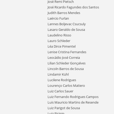
José Remi Pietsch
José Ricardo Fagundes dos Santos
Judith Barros Mendes
Laércio Furlan
Lannes Boljevac Csucsuly
Lasaro Geraldo de Sousa
Laudelino Risso
Lauro Schleder
Léa Dirce Pimentel
Lenise Cristina Fernandes
Leocádio José Correia
Lilian Schleder Gonçalves
Lincoln Barros de Sousa
Lindamir Kühl
Lucilene Rodrigues
Lourenço Carlos Matiero
Luiz Carlos Sauer
Luiz Fernando Rodrigues Campos
Luis Mauricio Martins de Resende
Luiz Parigot de Sousa
Luiz Picinin