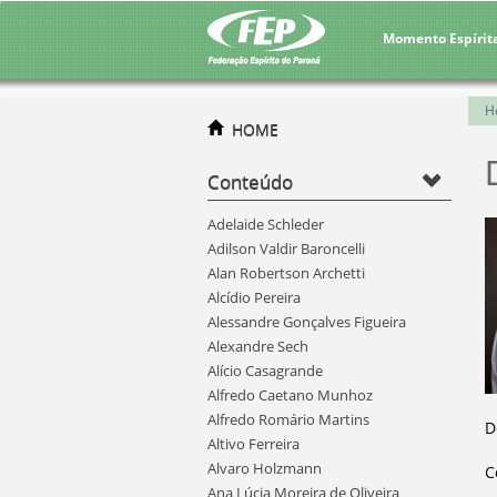
Momento Espírit
H
HOME
Conteúdo
Adelaide Schleder
Adilson Valdir Baroncelli
Alan Robertson Archetti
Alcídio Pereira
Alessandre Gonçalves Figueira
Alexandre Sech
Alício Casagrande
Alfredo Caetano Munhoz
Alfredo Romário Martins
D
Altivo Ferreira
Alvaro Holzmann
C
Ana Lúcia Moreira de Oliveira