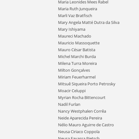
Maria Leonides Mees Rabel
Maria Ruth Junqueira
Marli Vaz Bratfisch
Mary Angela Matté Dutra da Silva
Mary Ishiyama
Maureci Machado
Mauricio Massoquette
Mauro César Batista
Michel Marchi Burda
Milena Turra Moreira
Milton Gonçalves
Miriam Feuerharmel
Mitsuê Siqueira Porto Petrosky
Moacir Celuppi
Myrian Rocha Bittencourt
Nadil Furlan
Nancy Westphalen Corrêa
Neide Aparecida Pereira
Nélio Mauro Aguirre de Castro
Neusa Ciriaco Coppola
Neusa Favassa Pietsch