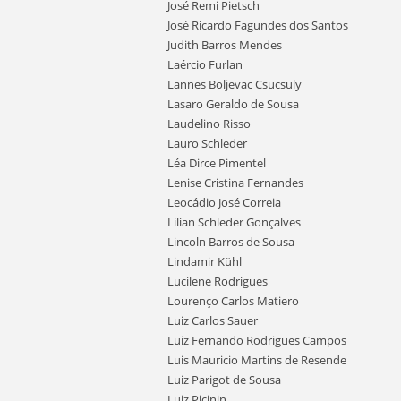
José Remi Pietsch
José Ricardo Fagundes dos Santos
Judith Barros Mendes
Laércio Furlan
Lannes Boljevac Csucsuly
Lasaro Geraldo de Sousa
Laudelino Risso
Lauro Schleder
Léa Dirce Pimentel
Lenise Cristina Fernandes
Leocádio José Correia
Lilian Schleder Gonçalves
Lincoln Barros de Sousa
Lindamir Kühl
Lucilene Rodrigues
Lourenço Carlos Matiero
Luiz Carlos Sauer
Luiz Fernando Rodrigues Campos
Luis Mauricio Martins de Resende
Luiz Parigot de Sousa
Luiz Picinin