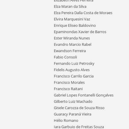
Elizabeth Alves Ferreira
Elza Maran da Silva
Elza Pereira Dalla Costa de Moraes
Elvira Marquesini Vaz
Enrique Eliseo Baldovino
Epaminondas Xavier de Barros
Ester Miranda Nunes
Evandro Marcio Rabel
Ewandson Ferreira
Fabio Consoli
Fernando Luiz Petrosky
Fidelis Augusto Alves
Francisco Carrilo Garcia
Francisco Morales
Francisco Raitani
Gabriel Lopes Fontanelli Gonçalves
Gilberto Luiz Machado
Gisele Carozza de Souza Risso
Guaracy Paraná Vieira
Hélio Romano
Iara Garbuio de Freitas Souza