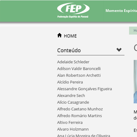
Momento Espírit
H
HOME
Conteúdo
Adelaide Schleder
Adilson Valdir Baroncelli
Alan Robertson Archetti
Alcídio Pereira
Alessandre Gonçalves Figueira
Alexandre Sech
Alício Casagrande
Alfredo Caetano Munhoz
M
Alfredo Romário Martins
d
Altivo Ferreira
Alvaro Holzmann
E
Ana Lúcia Moreira de Oliveira