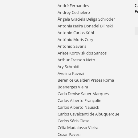
C
André Fernandes
E
Andrey Cechelero
Ângela Graciela Deliga Schröder
Antonia Isaíra Donadel Bilinski
Antonio Carlos Kühl
Antônio Moris Cury
Antônio Savaris
Arlete Korovisk dos Santos
Arthur Frasson Neto
Ary Schmidt
Avelino Pavezi
Berenice Gualtieri Prates Roma
Boanerges Vieira
Carla Denise Sauer Marques
Carlos Alberto Françolin
Carlos Alberto Nauiack
Carlos Cavalcanti de Albuquerque
Carlos Séris Giese
Célia Madalosso Vieira
Cezar Pavezi